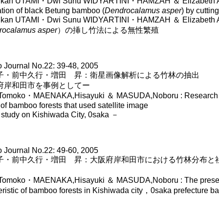
ikan UTAMI・Dwi Sunu WIDYARTINI・HAMZAH ＆ Elizabeth A.W
tion of black Betung bamboo (
Dendrocalamus asper
) by cuttin
Wikan UTAMI・Dwi Sunu WIDYARTINI・HAMZAH ＆ Elizab
rocalamus asper
）の挿し竹法による無性繁殖
Journal No.22: 39-48, 2005
子・前中久行・増田 昇：衛星画像解析による竹林の抽出
府岸和田市を事例としてー
omoko・MAENAKA,Hisayuki ＆ MASUDA,Noboru : Research re
of bamboo forests that used satellite image
tudy on Kishiwada City, 0saka －
Journal No.22: 49-60, 2005
子・前中久行・増田 昇：大阪府岸和田市における竹林分布と
omoko・MAENAKA,Hisayuki ＆ MASUDA,Noboru : The present 
eristic of bamboo forests in Kishiwada city，0saka prefecture 