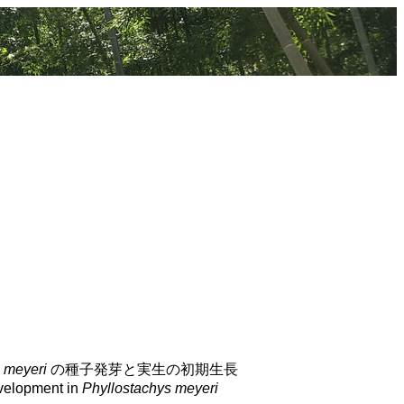
 meyeri
の種子発芽と実生の初期生長
velopment in
Phyllostachys meyeri