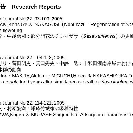
 Research Reports
Journal No.22: 93-103, 2005
KI,Kensuke ＆ NAKAGOSHI,Nobukazu：Regeneration of
Sas
c flowering
介・中越信和：部分開花のチシマザサ（
Sasa kurilensis
）の更
Journal No.22: 104-113, 2005
どり・蒔田明史・箕口秀夫・中静 透：十和田湖南岸域におけ
体群の動向
dori・MAKITA,Akifumi・MIGUCHI,Hideo ＆ NAKASHIZUKA,Tohru 
 crenata
for 9 years after simultaneous death of
Sasa kurilensi
Journal No.22: 114-121, 2005
玄・村瀬繁満：爆砕竹繊維の吸着特性
A,Kogen ＆ MURASE,Shigemitsu : Adsorption characteristics 