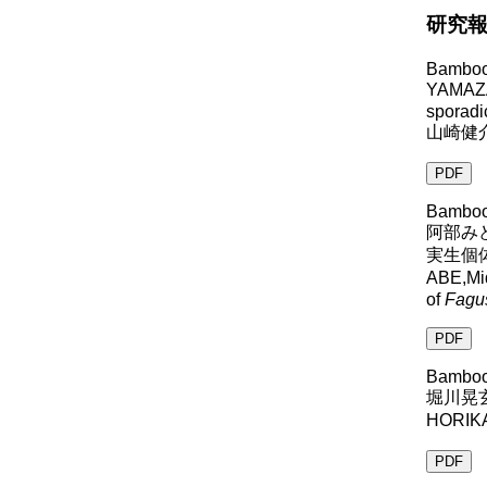
研究報告
Bamboo 
YAMAZA
sporadi
山崎健
PDF
Bamboo 
阿部み
実生個
ABE,Mi
of
Fagus
PDF
Bamboo 
堀川晃
HORIKAW
PDF