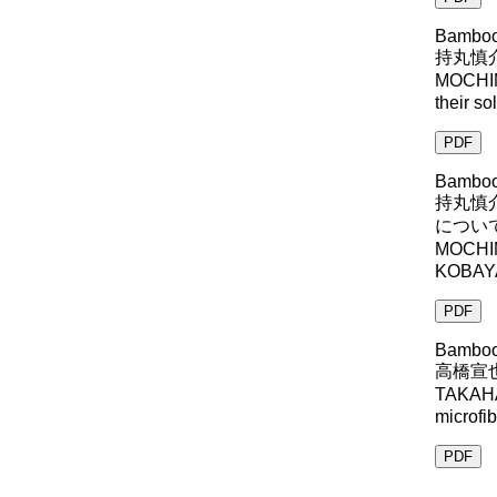
Bamboo 
持丸慎
MOCHIM
their so
PDF
Bamboo 
持丸慎
につい
MOCHI
KOBAYAS
PDF
Bamboo 
高橋宣
TAKAHA
microfib
PDF