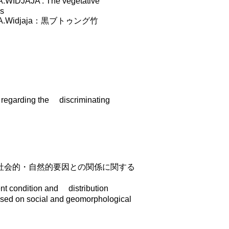
IDJAJA : The vegetative
gs
eth A.Widjaja：黒ブトゥング竹
garding the discriminating
社会的・自然的要因との関係に関する
condition and distribution
based on social and geomorphological