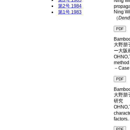
Ning W
第2号 1984
propaga
Ning 
第1号 1983
（
Dend
PDF
Bamboo 
大野朋
ー大阪
OHNO,T
method 
－Case s
PDF
Bamboo 
大野朋
研究
OHNO,T
charact
factors.
PDF