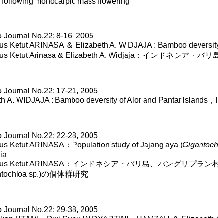
following monocarpic mass flowering
Journal No.22: 8-16, 2005
us Ketut ARINASA ＆ Elizabeth A. WIDJAJA : Bamboo deversity
agus Ketut Arinasa & Elizabeth A. Widjaja：インド
Journal No.22: 17-21, 2005
th A. WIDJAJA : Bamboo deversity of Alor and Pantar lslands，
Journal No.22: 22-28, 2005
us Ketut ARINASA：Population study of Jajang aya (
Gigantoch
ia
Bagus Ketut ARINASA：インドネシア・バリ島、パングリ
ntochloa sp.)の個体群研究
Journal No.22: 29-38, 2005