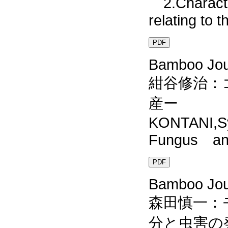
2.Character
relating to t
PDF
Bamboo Jour
紺谷修治：
産ー
KONTANI,S
Fungus and
PDF
Bamboo Jour
森田慎一：
分と虫害の