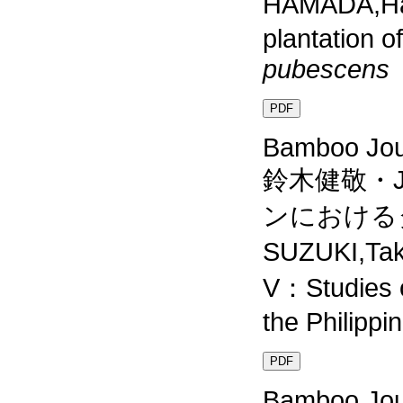
HAMADA,Haj
plantation o
pubescens
PDF
Bamboo Jour
鈴木健敬・Ja
ンにおける
SUZUKI,Ta
V：Studies o
the Philippi
PDF
Bamboo Jour