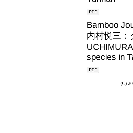
PDF
Bamboo Jour
内村悦三：
UCHIMURA,E
species in 
PDF
(C) 20