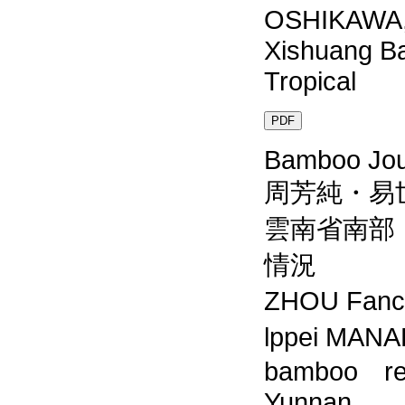
OSHIKAWA,K
Xishuang Ba
Tropical
PDF
Bamboo Jour
周芳純・易
雲南省南部
情況
ZHOU Fanchu
lppei MANAB
bamboo reso
Yunnan