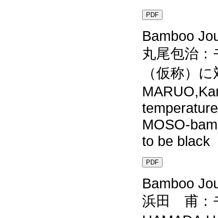
PDF
Bamboo Jour
丸尾包治：
（仮称）に
MARUO,Kanej
temperature 
MOSO-bamboo
to be black
PDF
Bamboo Jour
浜田 甫：