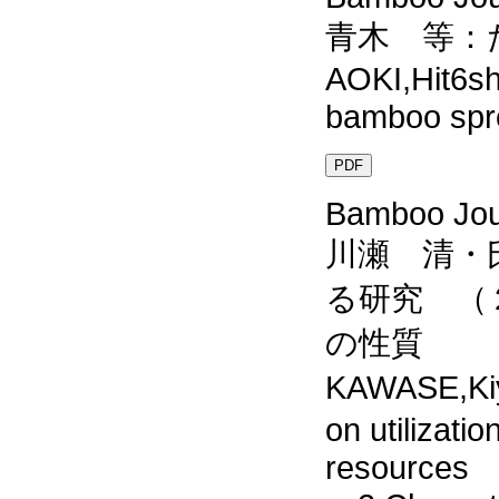
青木 等：
AOKI,Hit6shi
bamboo spr
PDF
Bamboo Jour
川瀬 清・
る研究 （
の性質
KAWASE,Kiy
on utilizati
resources