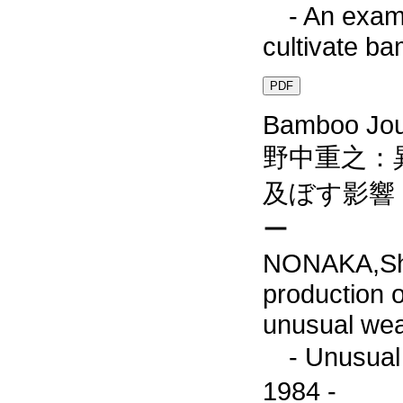
- An exampl
cultivate b
PDF
Bamboo Jour
野中重之：
及ぼす影響
ー
NONAKA,Shig
production 
unusual wea
- Unusual 
1984 -