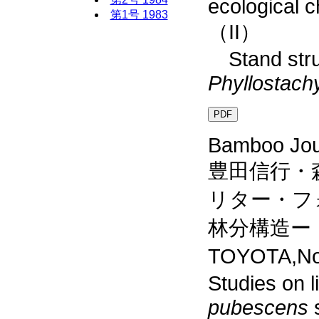
ecological c
第1号 1983
（II）
Stand stru
Phyllostach
PDF
Bamboo Jour
豊田信行・
リター・フ
林分構造ー
TOYOTA,Nob
Studies on li
pubescens